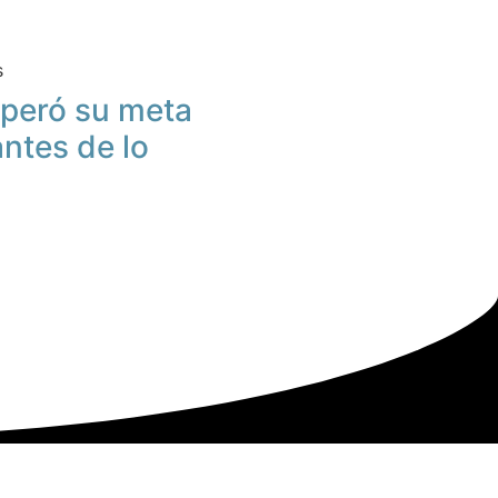
s
peró su meta
antes de lo