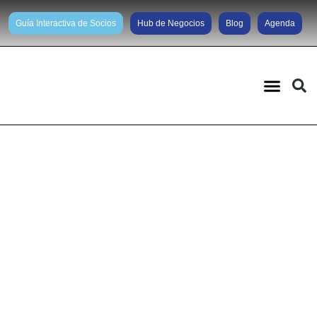
Guía Interactiva de Socios
Hub de Negocios
Blog
Agenda