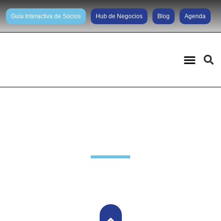
Guía Interactiva de Socios
Hub de Negocios
Blog
Agenda
Noticias diarias