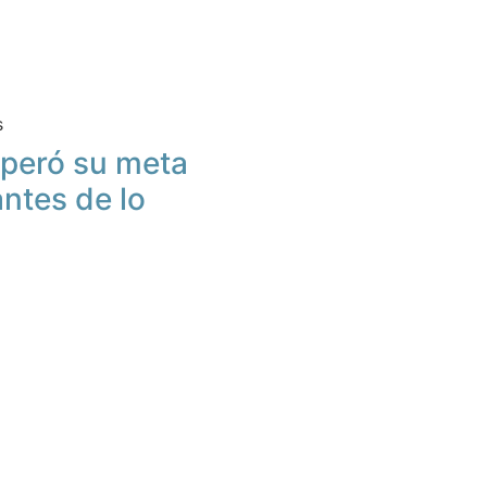
s
peró su meta
antes de lo