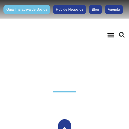
Guía Interactiva de Socios
Hub de Negocios
Blog
Agenda
Noticias diarias