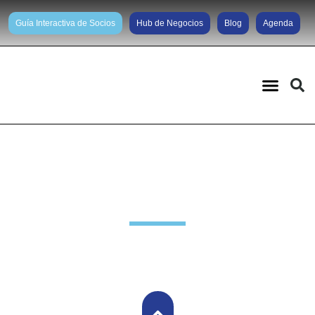
Guía Interactiva de Socios
Hub de Negocios
Blog
Agenda
Noticias diarias