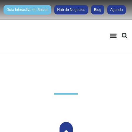
Guía Interactiva de Socios
Hub de Negocios
Blog
Agenda
Noticias diarias