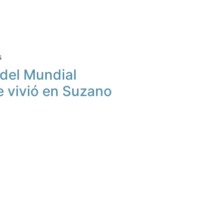
s
u del Mundial
e vivió en Suzano