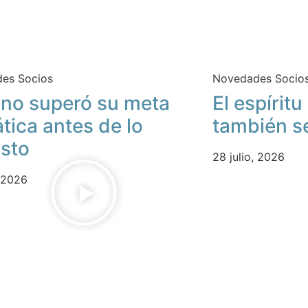
es Socios
Novedades Socio
no superó su meta
El espírit
ática antes de lo
también s
isto
28 julio, 2026
, 2026