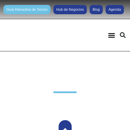
Guía Interactiva de Socios
Hub de Negocios
Blog
Agenda
Noticias diarias