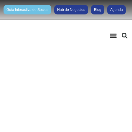
Guía Interactiva de Socios
Hub de Negocios
Blog
Agenda