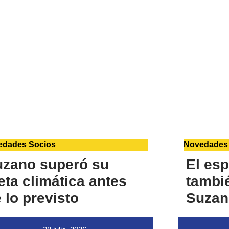
edades Socios
Novedades
uzano superó su
El esp
ta climática antes
tambié
 lo previsto
Suzan