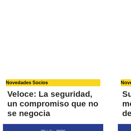
Novedades Socios
Nov
Veloce: La seguridad,
S
un compromiso que no
me
se negocia
de