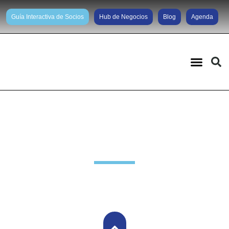
Guía Interactiva de Socios
Hub de Negocios
Blog
Agenda
Noticias diarias