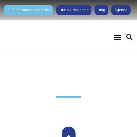
Guía Interactiva de Socios
Hub de Negocios
Blog
Agenda
Noticias diarias