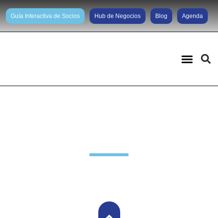
Guía Interactiva de Socios
Hub de Negocios
Blog
Agenda
Noticias diarias