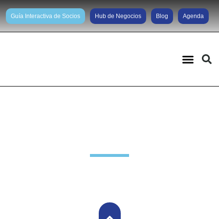
Guía Interactiva de Socios
Hub de Negocios
Blog
Agenda
Noticias diarias