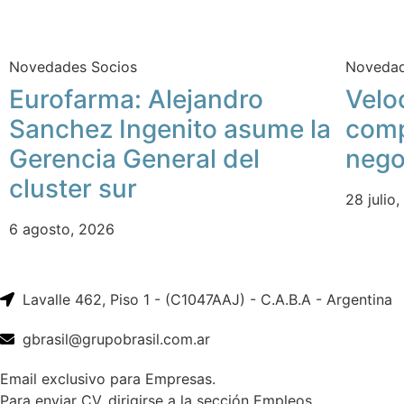
Novedades Socios
Novedad
Eurofarma: Alejandro
Velo
Sanchez Ingenito asume la
comp
Gerencia General del
nego
cluster sur
28 julio
6 agosto, 2026
Lavalle 462, Piso 1 - (C1047AAJ) - C.A.B.A - Argentina
gbrasil@grupobrasil.com.ar
Email exclusivo para Empresas.
Para enviar CV, dirigirse a la sección Empleos.