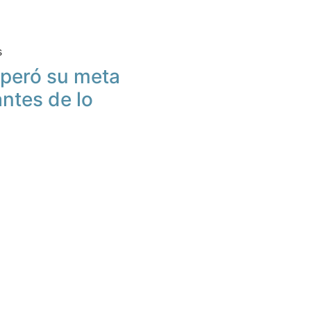
s
peró su meta
antes de lo