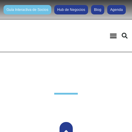
Guía Interactiva de Socios
Hub de Negocios
Blog
Agenda
Noticias diarias