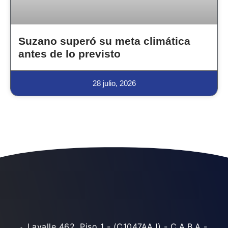
Suzano superó su meta climática
antes de lo previsto
28 julio, 2026
Lavalle 462, Piso 1 - (C1047AAJ) - C.A.B.A -