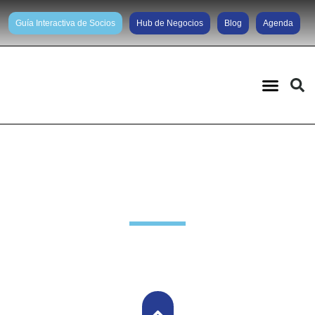
Guía Interactiva de Socios
Hub de Negocios
Blog
Agenda
Noticias diarias