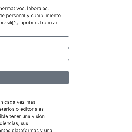
normativos, laborales,
n de personal y cumplimiento
gbrasil@grupobrasil.com.ar
án cada vez más
arios o editoriales
ible tener una visión
diencias, sus
entes plataformas y una