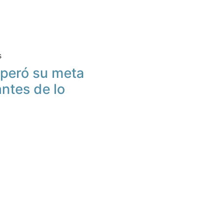
s
peró su meta
antes de lo