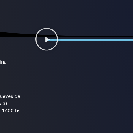
ina
jueves de
ia).
 17:00 hs.