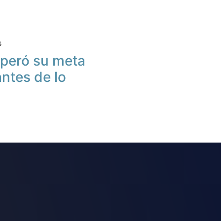
s
peró su meta
antes de lo