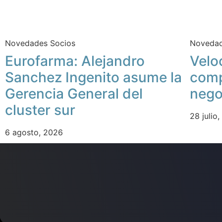
Novedades Socios
Novedad
Eurofarma: Alejandro
Velo
Sanchez Ingenito asume la
comp
Gerencia General del
nego
cluster sur
28 julio
6 agosto, 2026