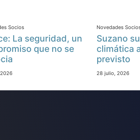
es Socios
Novedades Socio
ce: La seguridad, un
Suzano su
romiso que no se
climática 
cia
previsto
, 2026
28 julio, 2026