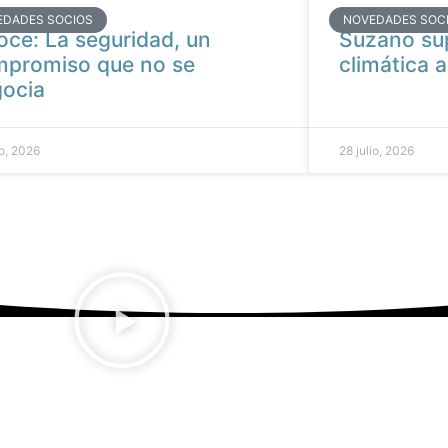
EDADES SOCIOS
NOVEDADES SOC
oce: La seguridad, un
Suzano su
promiso que no se
climática a
ocia
io, 2026
28 julio, 2026