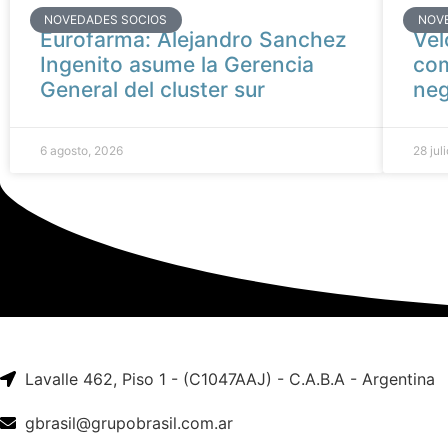
NOVEDADES SOCIOS
NOV
Eurofarma: Alejandro Sanchez
Vel
Ingenito asume la Gerencia
com
General del cluster sur
neg
6 agosto, 2026
28 jul
Lavalle 462, Piso 1 - (C1047AAJ) - C.A.B.A - Argentina
gbrasil@grupobrasil.com.ar