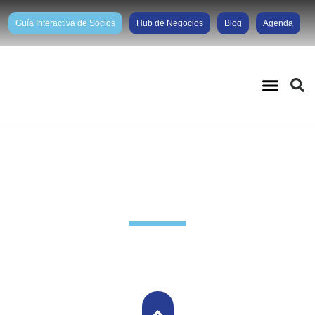
Guía Interactiva de Socios
Hub de Negocios
Blog
Agenda
Noticias diarias