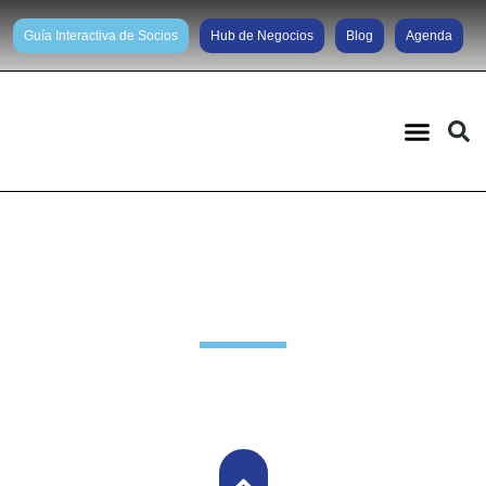
Guía Interactiva de Socios
Hub de Negocios
Blog
Agenda
Noticias diarias