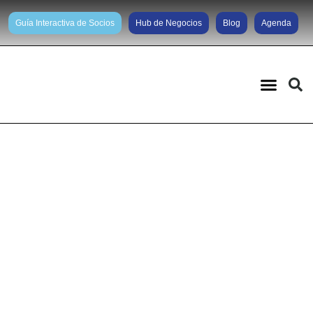
Guía Interactiva de Socios
Hub de Negocios
Blog
Agenda