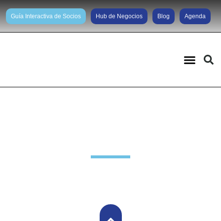
Guía Interactiva de Socios
Hub de Negocios
Blog
Agenda
Noticias diarias