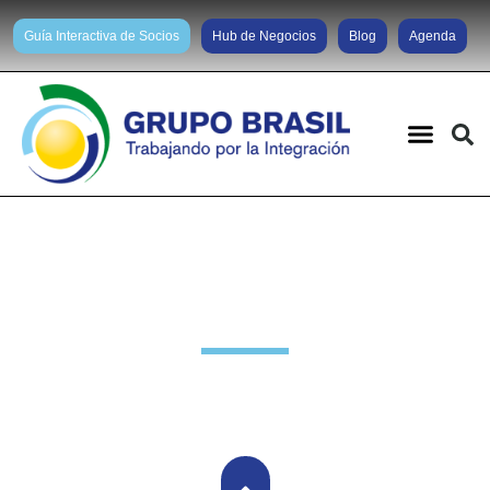
Guía Interactiva de Socios
Hub de Negocios
Blog
Agenda
Noticias diarias