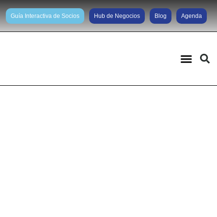
Guía Interactiva de Socios
Hub de Negocios
Blog
Agenda