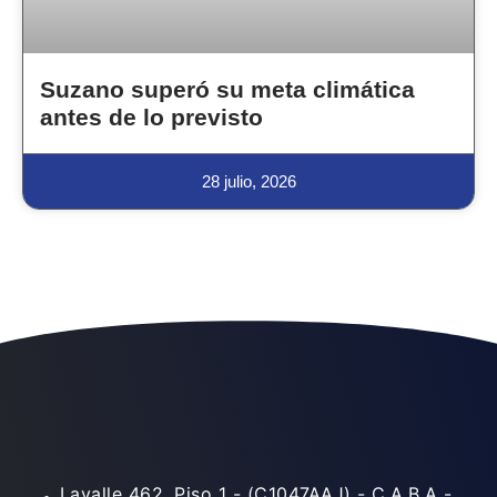
Suzano superó su meta climática
antes de lo previsto
28 julio, 2026
Lavalle 462, Piso 1 - (C1047AAJ) - C.A.B.A -