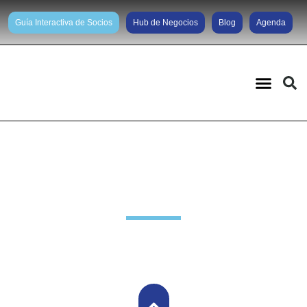
Guía Interactiva de Socios
Hub de Negocios
Blog
Agenda
Noticias diarias