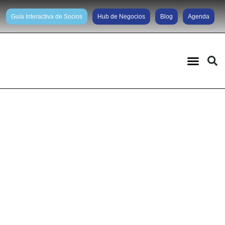
Guía Interactiva de Socios
Hub de Negocios
Blog
Agenda