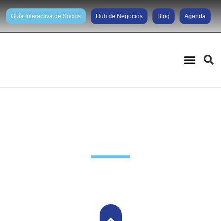
Guía Interactiva de Socios
Hub de Negocios
Blog
Agenda
Noticias diarias