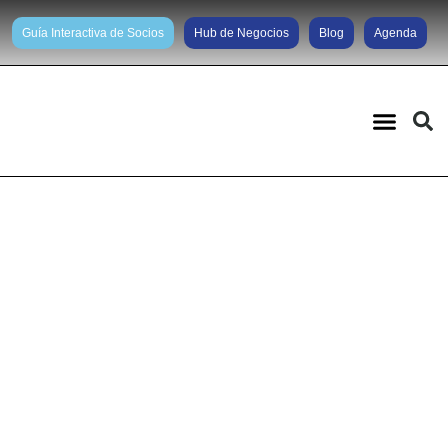
Guía Interactiva de Socios
Hub de Negocios
Blog
Agenda