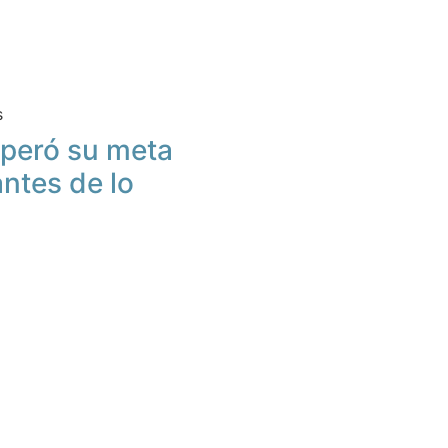
s
peró su meta
antes de lo