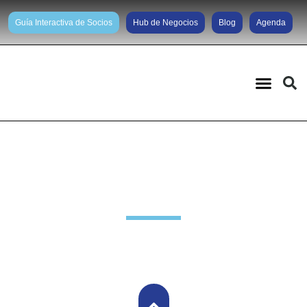
Guía Interactiva de Socios
Hub de Negocios
Blog
Agenda
Noticias diarias