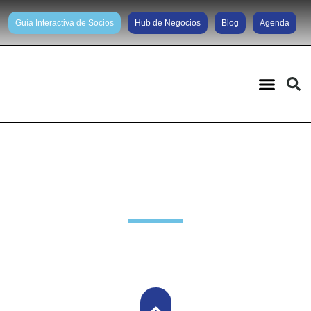
Guía Interactiva de Socios
Hub de Negocios
Blog
Agenda
Noticias diarias