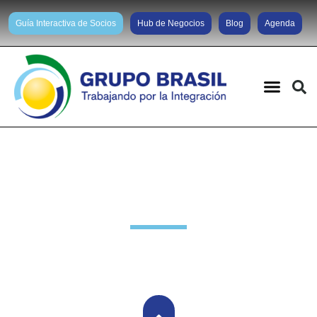
Guía Interactiva de Socios
Hub de Negocios
Blog
Agenda
Actividades anteriores