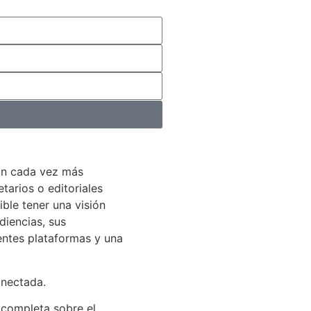
án cada vez más
arios o editoriales
ible tener una visión
diencias, sus
entes plataformas y una
onectada.
 completa sobre el