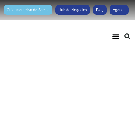
Guía Interactiva de Socios
Hub de Negocios
Blog
Agenda