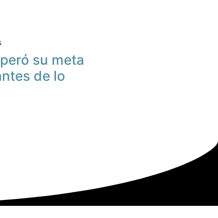
s
peró su meta
antes de lo