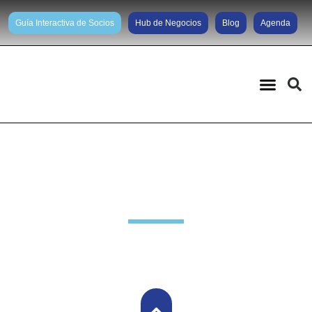
Guía Interactiva de Socios
Hub de Negocios
Blog
Agenda
Noticias diarias