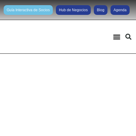
Guía Interactiva de Socios
Hub de Negocios
Blog
Agenda