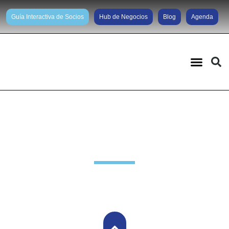
Guía Interactiva de Socios
Hub de Negocios
Blog
Agenda
Noticias diarias