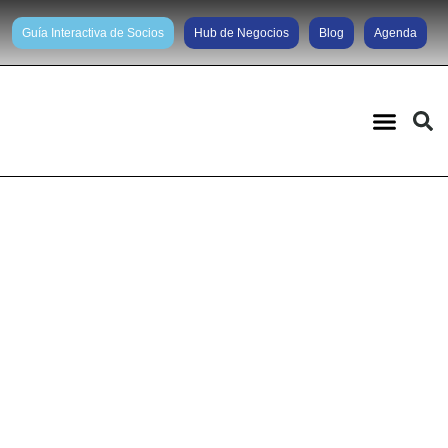
Guía Interactiva de Socios
Hub de Negocios
Blog
Agenda