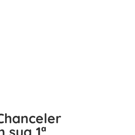
 Chanceler
 sua 1ª