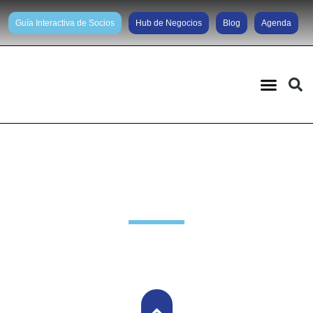
Guía Interactiva de Socios
Hub de Negocios
Blog
Agenda
Noticias diarias