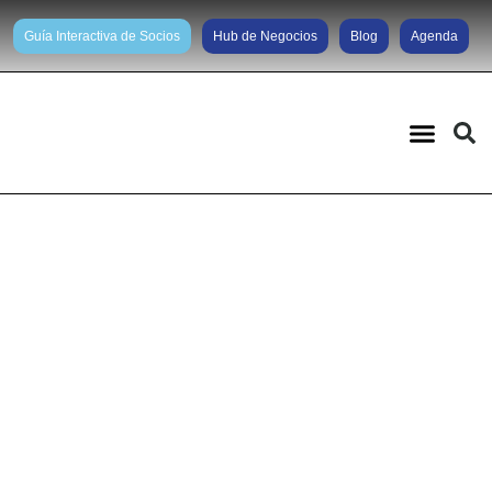
Guía Interactiva de Socios
Hub de Negocios
Blog
Agenda