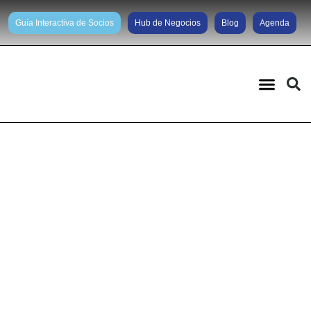
Guía Interactiva de Socios
Hub de Negocios
Blog
Agenda