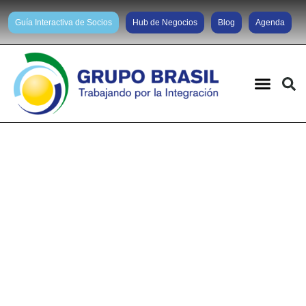
Guía Interactiva de Socios
Hub de Negocios
Blog
Agenda