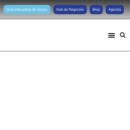
Guía Interactiva de Socios
Hub de Negocios
Blog
Agenda