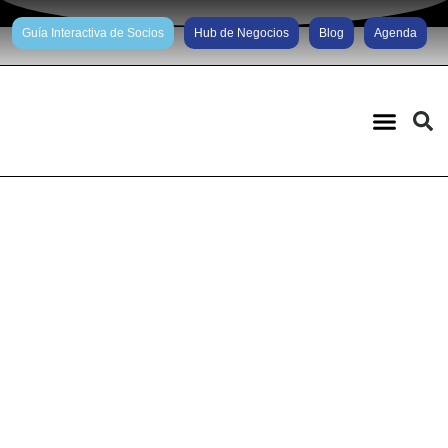
Guía Interactiva de Socios
Hub de Negocios
Blog
Agenda